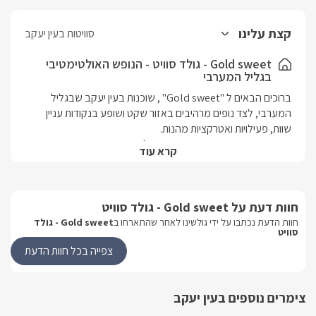
קצת עלינו
סוויטות בעין יעקב
Gold sweet - גולד סוויט - הנופש האולטימטיבי
בגליל המערבי
ברוכים הבאים ל "Gold sweet" , שוכנות בעין יעקב שבגליל 
המערבי, לצד נופים מרהיבים באזור שקט ושופע בנקודות עניין 
במתחם זוג סוויטות פרטיות, כאשר כל אחת מתפארת בבריכה 
קרא עוד
פרטית (מחוממת בחודשי החורף) וג'קוזי ספא פרטי משלה, 
הן זהות בגודלן- כ40 מ"ר כל אחת, ובעלות סלון ישיבה, מיטת קווין 
חוות דעת על Gold sweet - גולד סוויט
מתאימות לאירוח זוגי רומנטי ושקט או לאירוח משפחה בת 5 נפשות 
חוות הדעת נכתבו על ידי גולשינו לאחר שהתארחו ב
Gold sweet - גולד
סוויט
בכל אחת. מושלמות עבור שני זוגות/משפחות לנופש קבוצתי 
צפייה בכל חוות הדעת
בסביבת המושב עין יעקב תמצאו שפע של מקומות בילוי, החל 
צימרים נוספים בעין יעקב
ממסעדות מעולות (גם כשרות), פאבים, וקניונים וגם תוכלו ליהנות 
מאטרקציות שוברות שגרה, ביניהן מסלולי טיול והליכה רבים, טיולי 