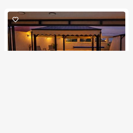
בנוסף, ניתן לשריין עיסוי בתוספת תלשום זוגי/יחיד בתיאום מראש 
ניתן להוסיף בעת ההזמנה סידור וקישוט החדר באמצעות בלונים. 
(ניתן לשדרג את החבילה בתוספת תשלום).
חשוב לדעת
*נא לא לחייג בשבת.
שרדונה- Chardonnay
צימר בצפון, עין יעקב
/5
החל מ- ₪1500
בריכה פרטית וגקוזי ספא פרטיים לסוויטה