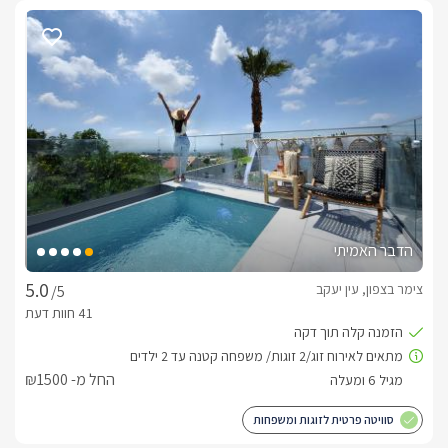
סוסים, ג'יפים וטרקטורונים, במרחק של 10 דקות לנהריה, שם 
נמצאים חופי ים קסומים, ושמורת הטבע של אכזיב.
אירוח יוקרתי בגולד סוויט
בפרטיות האחת מהשנייה, ושקט אינסופי שוכנות צמד סוויטות 
הן זהות בגודלן, ובעלות אבזור מלא בעיצוב מודרני בנגיעות זהב- 
בכניסתכם אליהן תגלו מיטת קווין מעוצבת ונוחה עם גב מעוצב 
הדבר האמיתי
בעיטורי זהב, למולה על עמוד מתכוונן חדיש ניצב טלוויזיה חכמה 
צימר בצפון, עין יעקב
/5
בנוסף אל מול המיטה ניצבת ספה רחבה בצבע שמנת, עם כריות נוי 
לסוויטות בנוסף מטבחון מאובזר עם פלטת עץ מצידו שהופכת 
החל מ- ₪1500
בחדר הרחצה תגלו מקלחון עם פרקט פישבון בצבע אגוז עם דלתות 
סוויטה פרטית לזוגות ומשפחות
זכוכית חדישה וקלאסית, שירותים, ועמדת כיור עם ארונית לאחסון 